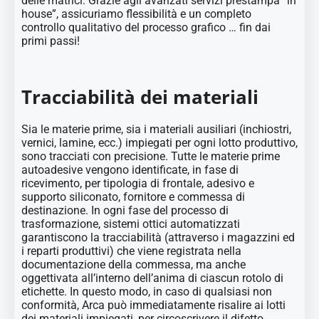
delle matrici. Grazie agli avanzati servizi prestampa “in
house”, assicuriamo flessibilità e un completo
controllo qualitativo del processo grafico … fin dai
primi passi!
Tracciabilità dei materiali
Sia le materie prime, sia i materiali ausiliari (inchiostri,
vernici, lamine, ecc.) impiegati per ogni lotto produttivo,
sono tracciati con precisione. Tutte le materie prime
autoadesive vengono identificate, in fase di
ricevimento, per tipologia di frontale, adesivo e
supporto siliconato, fornitore e commessa di
destinazione. In ogni fase del processo di
trasformazione, sistemi ottici automatizzati
garantiscono la tracciabilità (attraverso i magazzini ed
i reparti produttivi) che viene registrata nella
documentazione della commessa, ma anche
oggettivata all’interno dell’anima di ciascun rotolo di
etichette. In questo modo, in caso di qualsiasi non
conformità, Arca può immediatamente risalire ai lotti
dei materiali impiegati, per circoscrivere il difetto,