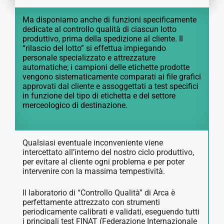
Ma disponiamo anche di funzioni specificamente
dedicate al controllo qualità di ciascun lotto
produttivo, prima della spedizione al cliente. Il
“rilascio del lotto” si effettua impiegando
personale specializzato e attrezzature
automatiche; i campioni delle etichette prodotte
vengono sistematicamente comparati ai file grafici
approvati dal cliente e assoggettati a test specifici
in funzione del tipo di etichetta e del settore
merceologico di destinazione.
Qualsiasi eventuale inconveniente viene
intercettato all’interno del nostro ciclo produttivo,
per evitare al cliente ogni problema e per poter
intervenire con la massima tempestività.
Il laboratorio di “Controllo Qualità” di Arca è
perfettamente attrezzato con strumenti
periodicamente calibrati e validati, eseguendo tutti
i principali test FINAT (Federazione Internazionale